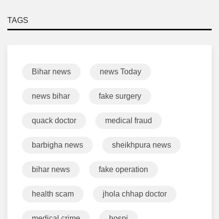
TAGS
Bihar news
news Today
news bihar
fake surgery
quack doctor
medical fraud
barbigha news
sheikhpura news
bihar news
fake operation
health scam
jhola chhap doctor
medical crime
hospi