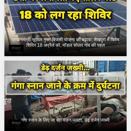
प्रधानमंत्री सूर्यघर मुफ्त बिजली योजना को बढ़ावा: शेखपुरा में विशेष
शिविर 18 अप्रैल को, मॉडल सोलर गांव की पहल
शेखपुरा
गंगा स्नान के लिए जा रहा वाहन पलटा, डेढ़ दर्जन जख्मी
शेखपुरा